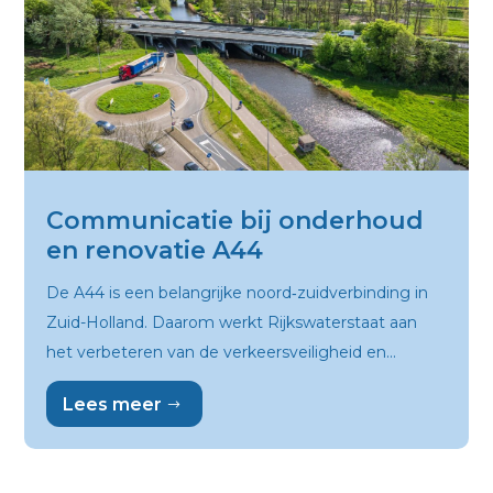
Communicatie bij onderhoud
en renovatie A44
De A44 is een belangrijke noord‑zuidverbinding in
Zuid-Holland. Daarom werkt Rijkswaterstaat aan
het verbeteren van de verkeersveiligheid en...
Lees meer
$