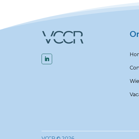
Or
Ho
Con
Wie 
Vac
VCCR © 2026