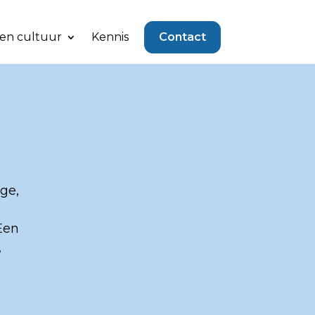
 en cultuur
Kennis
Contact
ge,
Een
,