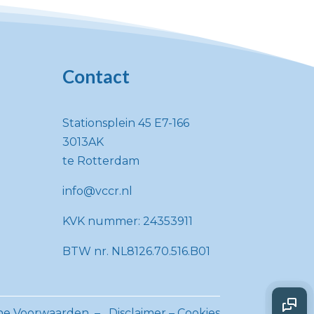
Contact
Stationsplein 45 E7-166
3013AK
te Rotterdam
info@vccr.nl
KVK nummer: 24353911
BTW nr. NL8126.70.516.B01
e Voorwaarden
–
Disclaimer – Cookies